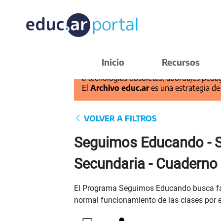
Inicio
Recursos
Este recurso pertenece al
Archivo educ
a tecnologías obsoletas, abordajes pedag
El
Archivo educ.ar
es una estrategia de
VOLVER A FILTROS
Seguimos Educando - S
Secundaria - Cuaderno
El Programa Seguimos Educando busca facil
normal funcionamiento de las clases por 