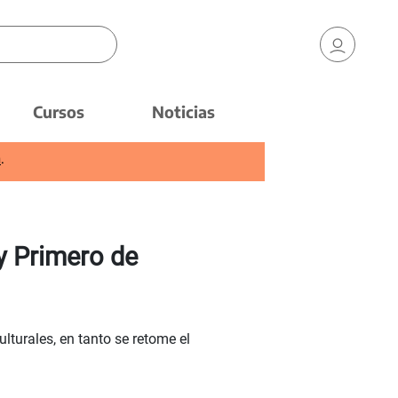
Cursos
Noticias
s: información desactualizada, menciones
a
.
y Primero de
turales, en tanto se retome el