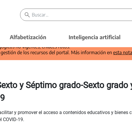
Alfabetización
Inteligencia artificial
.ar
porque presenta una o varias de las siguientes característica
ógicos no vigentes, enlaces rotos.
 gestión de los recursos del portal. Más información en
esta not
exto y Séptimo grado-Sexto grado 
 9
itar y promover el acceso a contenidos educativos y bienes cul
el COVID-19.