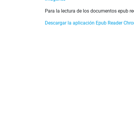
Para la lectura de los documentos epub 
Descargar la aplicación Epub Reader Chrom
Descargar la aplicación Apple Books para
Descargar la aplicación Lithium para Andr
VER EN PANTALLA COMPLETA
DESCARGAR
El Programa Seguimos Educando busca, a t
gratuito
www.seguimoseducando.gob.ar,
p
de materiales impresos, facilitar y promov
bienes culturales hasta tanto se retome e
Todas las acciones se encuentran en diálo