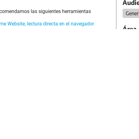
Audie
recomendamos las siguientes herramientas
Gener
e Website, lectura directa en el navegador
Área 
 IOS
Cienci
oid
Leng
Cienci
Educac
Nivel
ravés de la plataforma virtual de acceso
Prima
rogramas de televisión y radio, y esta serie
er el acceso a contenidos educativos y
Categ
l normal funcionamiento de las clases.
Activ
go y cada una recupera, retoma e invita a