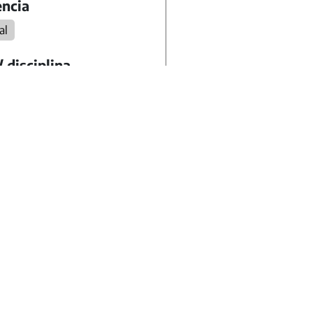
ncia
al
/ disciplina
as Sociales
Matemática
ua
Música
as Naturales
ión Física
rio
Secundario
oría
idades