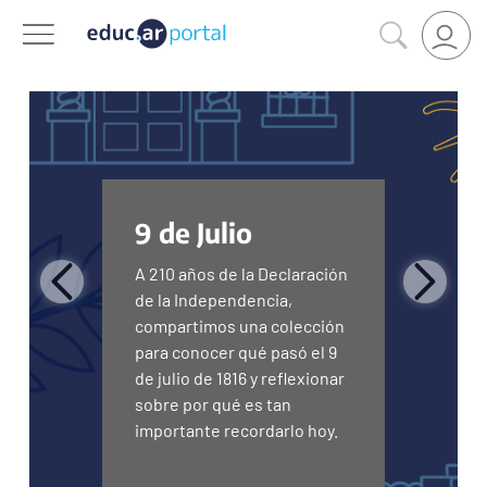
La Constitución
Nacional en el
Previous
Next
aula
Materiales para abordar en
nivel primario y secundario
la ley suprema de
la Argentina.