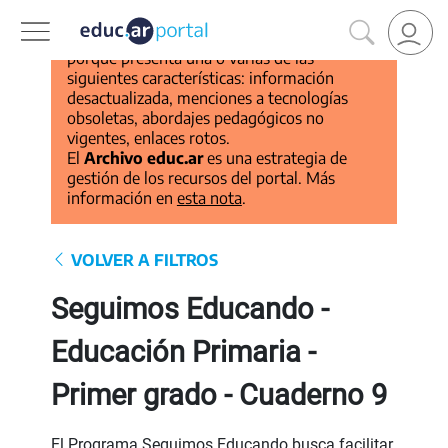
Este recurso pertenece al
Archivo educ.ar
porque presenta una o varias de las
siguientes características: información
desactualizada, menciones a tecnologías
obsoletas, abordajes pedagógicos no
vigentes, enlaces rotos.
El
Archivo educ.ar
es una estrategia de
gestión de los recursos del portal. Más
información en
esta nota
.
VOLVER A FILTROS
Seguimos Educando -
Educación Primaria -
Primer grado - Cuaderno 9
El Programa Seguimos Educando busca facilitar