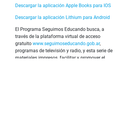
Descargar la aplicación Apple Books para IOS
Descargar la aplicación Lithium para Android
El Programa Seguimos Educando busca, a
través de la plataforma virtual de acceso
gratuito
www.seguimoseducando.gob.ar
,
programas de televisión y radio, y esta serie de
materiales impresos, facilitar y promover el
acceso a contenidos educativos y bienes
culturales hasta tanto se retome el normal
funcionamiento de las clases.
Todas las acciones se encuentran en diálogo y
cada una recupera, retoma e invita a conocer la
otra. Por eso organizamos los contenidos y
actividades de modo tal que cada día de
la semana escolar, en todos los medios, se
trabajen los mismos contenidos.