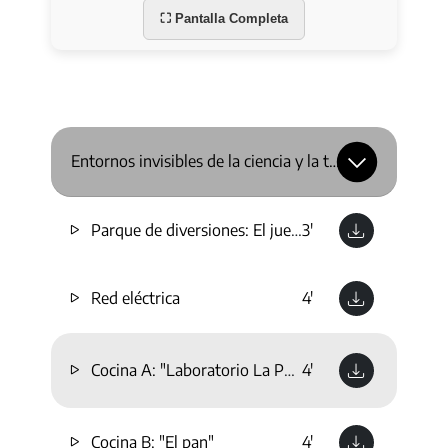
⛶ Pantalla Completa
Entornos invisibles de la ciencia y la tecnología
Parque de diversiones: El juego de las tazas
3'
Red eléctrica
4'
Cocina A: "Laboratorio La Parrilla"
4'
Cocina B: "El pan"
4'