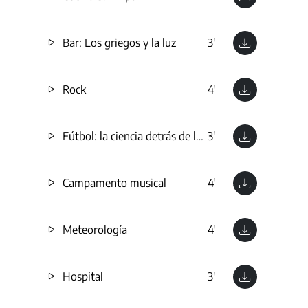
Bar: Los griegos y la luz
3'
Rock
4'
Fútbol: la ciencia detrás de la pasión
3'
Campamento musical
4'
Meteorología
4'
Hospital
3'