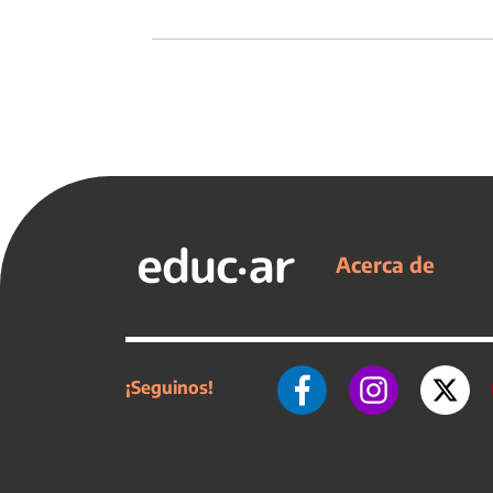
Acerca de
¡Seguinos!