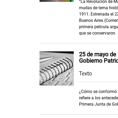
“La Revolución de Ma
mudas de tema histór
1911. Estrenada el 2
Buenos Aires (Corrien
primera película arg
que se conservaron.
25 de mayo de 
Gobierno Patri
Texto
¿Cómo se conformó l
refiere a los anteced
Primera Junta de Go