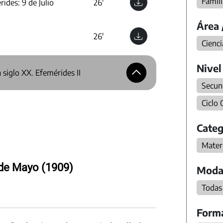
Famili
ides: 9 de Julio
26'
Área 
26'
Cienci
Nivel
 siglo XX. Efemérides II
Secun
Ciclo
Categ
Materi
de Mayo (1909)
Moda
Todas
Form