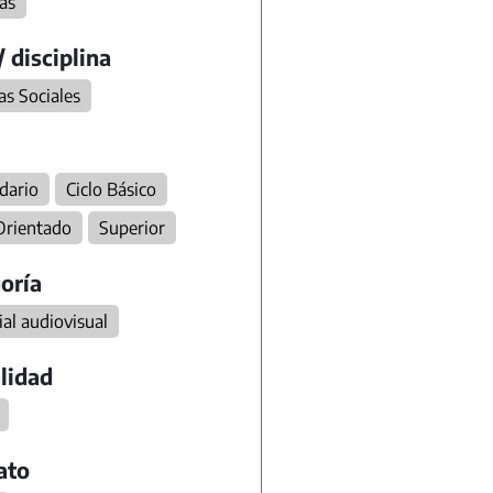
as
/ disciplina
as Sociales
dario
Ciclo Básico
 Orientado
Superior
oría
al audiovisual
lidad
ato