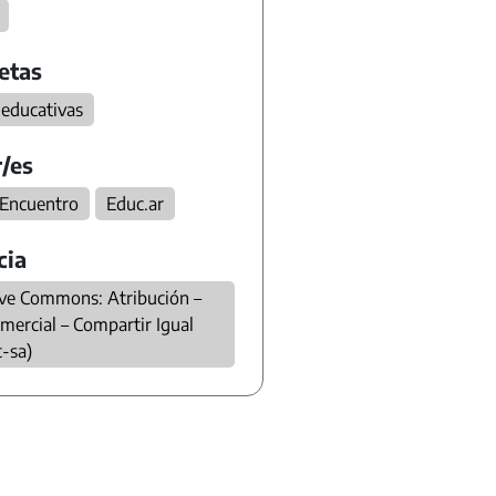
etas
 educativas
/es
 Encuentro
Educ.ar
cia
ive Commons: Atribución –
mercial – Compartir Igual
c-sa)