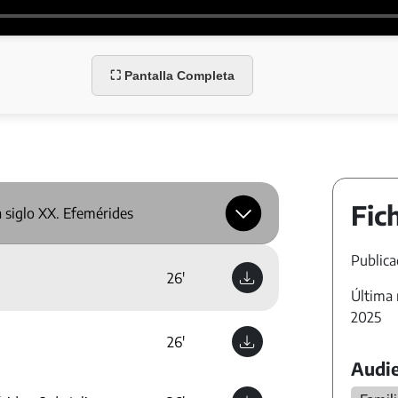
⛶ Pantalla Completa
Fic
a siglo XX. Efemérides
Publica
26'
Última 
2025
26'
Audie