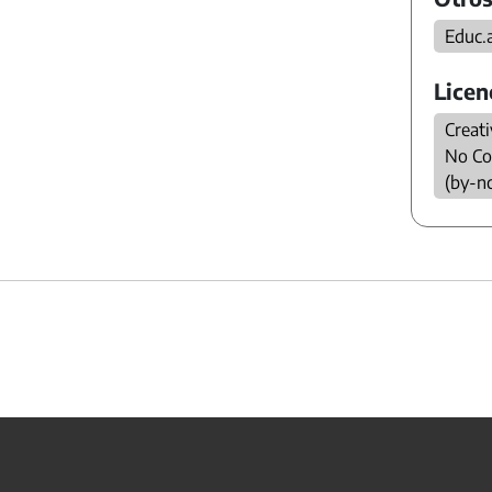
Educ.
Licen
Creat
No Co
(by-n