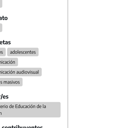
ato
etas
es
adolescentes
icación
icación audiovisual
s masivos
/es
erio de Educación de la
n
 contribuyentes