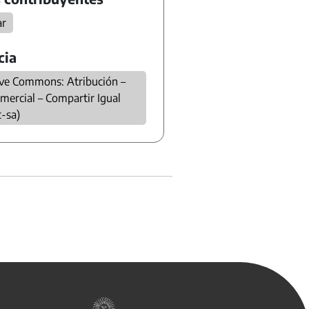
ar
cia
ive Commons: Atribución –
mercial – Compartir Igual
c-sa)