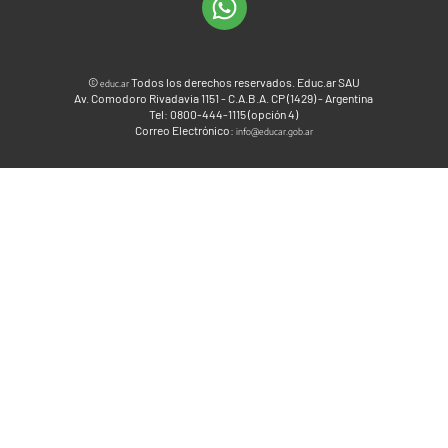
©
Todos los derechos reservados. Educ.ar SAU
educ.ar
Av. Comodoro Rivadavia 1151 - C.A.B.A. CP (1429) - Argentina
Tel: 0800-444-1115 (opción 4)
Correo Electrónico:
info@educar.gob.ar