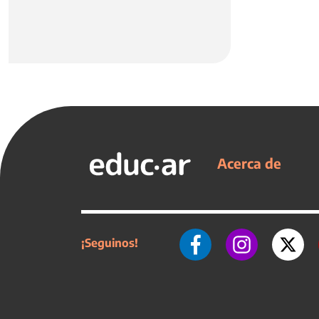
Acerca de
¡Seguinos!