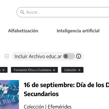
Alfabetización
Inteligencia artificial
Incluir Archivo educ.ar
s
Formación Ética y Ciudadana
Colección
16 de septiembre: Día de los 
Secundarios
Colección | Efemérides