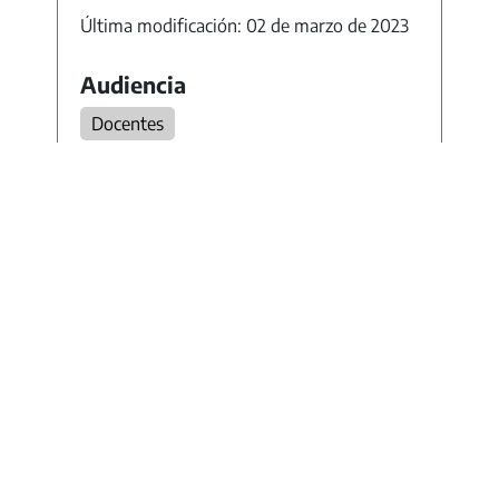
Última modificación: 02 de marzo de 2023
Audiencia
Docentes
Área / disciplina
Ciencias Sociales
Lengua y Literatura
Nivel
Secundario
Ciclo Básico
Categoría
Actividades
Modalidad
Todas