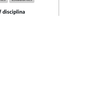
/ disciplina
as Sociales
ción Ética y Ciudadana
dario
oría
idades
lidad
ato