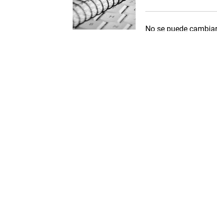
No se puede cambiar 
no quiere irse. No ha
irremediable. Pero q
encontrar la manera