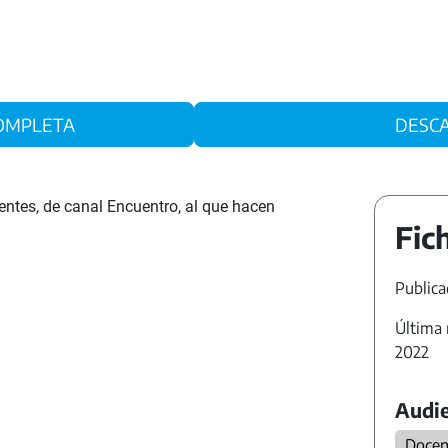
 COMPLETA
DESC
sentes, de canal Encuentro, al que hacen
Fic
Publica
Última 
2022
Audie
Docen