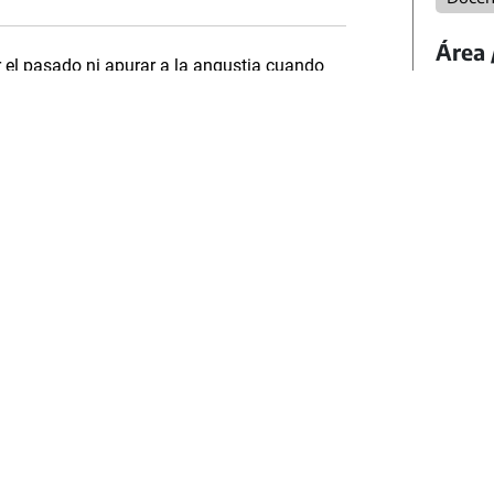
Área 
el pasado ni apurar a la angustia cuando
Cienci
y manera de evitar el dolor frente a lo
ueda mucho por hacer, y Carla empieza a
Forma
Nivel
Secun
Categ
Activ
Moda
Todas
Form