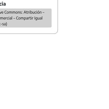
cia
ive Commons: Atribución –
mercial – Compartir Igual
c-sa)