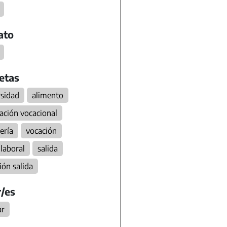
ato
etas
rsidad
alimento
ación vocacional
ería
vocación
 laboral
salida
ión salida
/es
ar