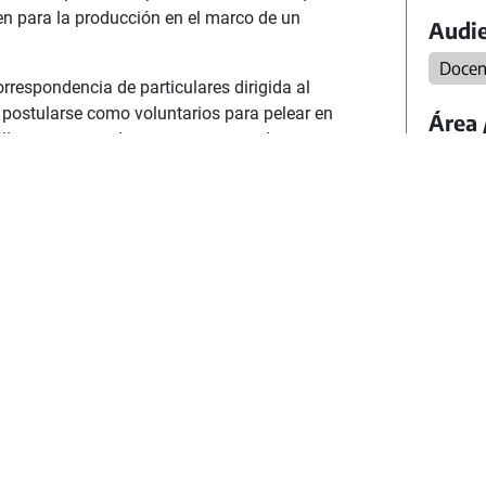
en para la producción en el marco de un
Audie
Docen
respondencia de particulares dirigida al
de postularse como voluntarios para pelear en
Área 
n ellas, muestras de apoyo por parte de
Cienci
Estos materiales habilitan la posibilidad de
o de las acciones en abril de 1982 interpeló
Forma
undo político, empresarial y sindical. En
nfrentadas a la dictadura, y si bien
Nivel
 legitimidad del reclamo, dejaban
Secun
 plena vigencia del estado de derecho,
cial no se hacía extensivo al gobierno
Categ
Mater
Moda
Todas