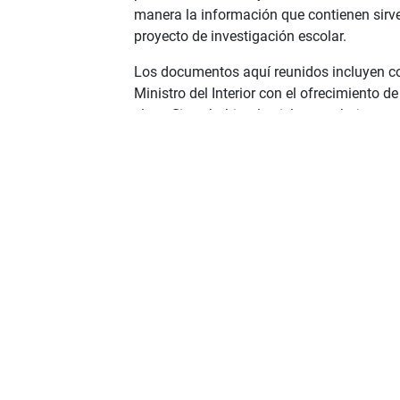
manera la información que contienen sirv
proyecto de investigación escolar.
Los documentos aquí reunidos incluyen cor
Ministro del Interior con el ofrecimiento 
el conflicto, habitar las islas y trabajar e
diversas asociaciones civiles y empresas. 
pensar, por ejemplo, de qué manera el inici
a diversos actores sociales, ámbitos del m
varios casos, estas agrupaciones estaban e
apoyaban la recuperación de las islas y la
expresamente planteada la exigencia de la
dejando en claro que ese apoyo circunstan
dictatorial de la época.
Recomendados