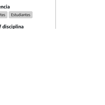
ncia
tes
Estudiantes
/ disciplina
as Sociales
Historia
ción Ética y Ciudadana
dario
oría
ial pedagógico
lidad