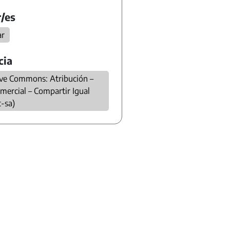
/es
ar
cia
ive Commons: Atribución –
mercial – Compartir Igual
c-sa)