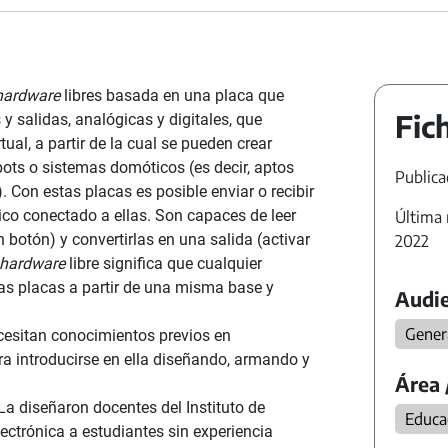
hardware
libres basada en una placa que
Fic
 y salidas, analógicas y digitales, que
ual, a partir de la cual se pueden crear
bots o sistemas domóticos (es decir, aptos
Publica
. Con estas placas es posible enviar o recibir
ico conectado a ellas. Son capaces de leer
Última 
 botón) y convertirlas en una salida (activar
2022
hardware
libre significa que cualquier
as placas a partir de una misma base y
Audie
Gener
cesitan conocimientos previos en
ra introducirse en ella diseñando, armando y
Área 
 La diseñaron docentes del Instituto de
Educac
lectrónica a estudiantes sin experiencia