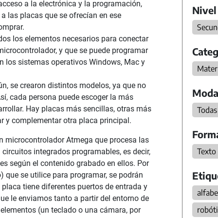
l acceso a la electrónica y la programación,
Nivel
a las placas que se ofrecían en ese
omprar.
Secun
odos los elementos necesarios para conectar
Categ
 microcontrolador, y que se puede programar
on los sistemas operativos Windows, Mac y
Mater
n, se crearon distintos modelos, ya que no
Moda
Así, cada persona puede escoger la más
rrollar. Hay placas más sencillas, otras más
Todas
r y complementar otra placa principal.
Form
n microcontrolador Atmega que procesa las
Texto
circuitos integrados programables, es decir,
nes según el contenido grabado en ellos. Por
Etiqu
o) que se utilice para programar, se podrán
placa tiene diferentes puertos de entrada y
alfabe
que le enviamos tanto a partir del entorno de
robót
elementos (un teclado o una cámara, por