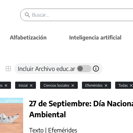
Alfabetización
Inteligencia artificial
Incluir Archivo educ.ar
es
Inicial
Ciencias Sociales
Efemérides
Todas
27 de Septiembre: Día Naciona
Ambiental
Texto | Efemérides