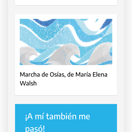
Marcha de Osías, de María Elena
Walsh
¡A mí también me
pasó!