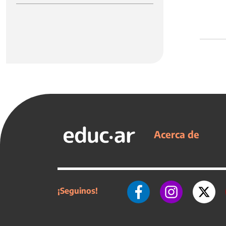
Acerca de
¡Seguinos!