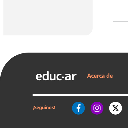
Acerca de
¡Seguinos!