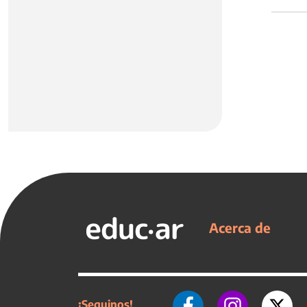
Acerca de
¡Seguinos!