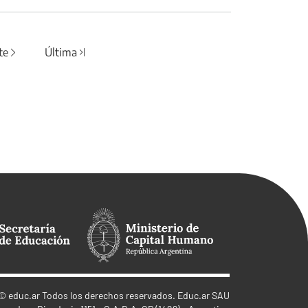
te
Última
©
educ.ar
Todos los derechos reservados. Educ.ar SAU