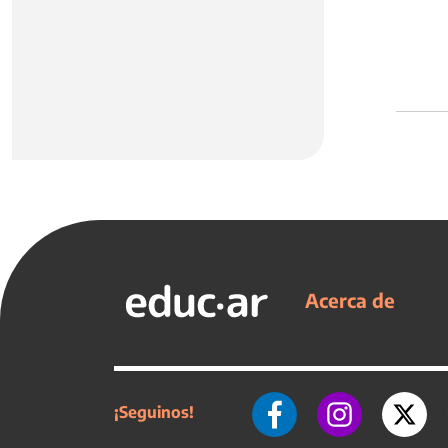
Acerca de
¡Seguinos!