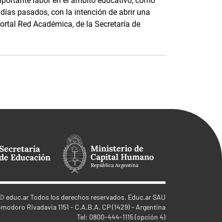
portante labor en el ámbito educativo, como
 días pasados, con la intención de abrir una
portal Red Académica, de la Secretaría de
©
educ.ar
Todos los derechos reservados. Educ.ar SAU
omodoro Rivadavia 1151 - C.A.B.A. CP (1429) - Argentina
Tel: 0800-444-1115 (opción 4)