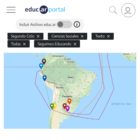
Incluir Archivo educ.ar
Segundo Ciclo
Ciencias Sociales
Texto
Todas
Seguimos Educando