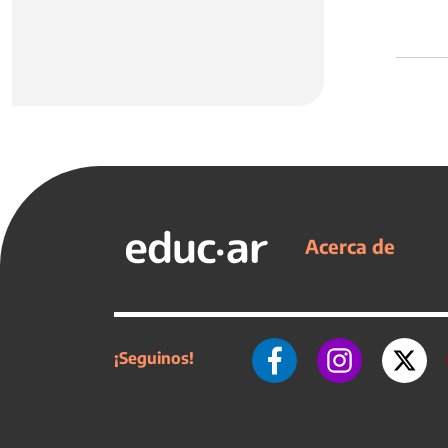
Acerca de
¡Seguinos!