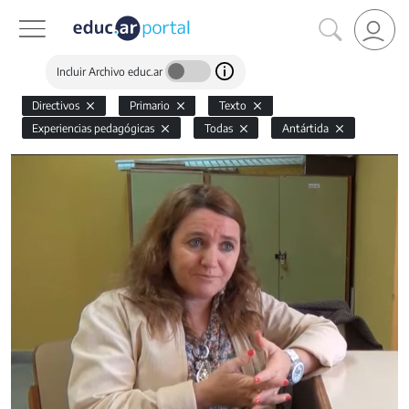
Incluir Archivo educ.ar
Directivos
Primario
Texto
Experiencias pedagógicas
Todas
Antártida