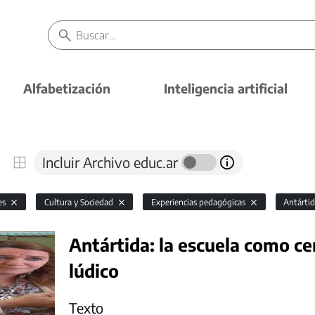
Alfabetización
Inteligencia artificial
Incluir Archivo educ.ar
es
Cultura y Sociedad
Experiencias pedagógicas
Antárti
Antártida: la escuela como ce
lúdico
Texto