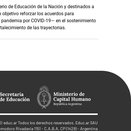
terio de Educación de la Nación y destinados a
o objetivo reforzar los acuerdos para
e pandemia por COVID-19— en el sostenimiento
rtalecimiento de las trayectorias.
©
educ.ar
Todos los derechos reservados. Educ.ar SAU
omodoro Rivadavia 1151 - C.A.B.A. CP (1429) - Argentina