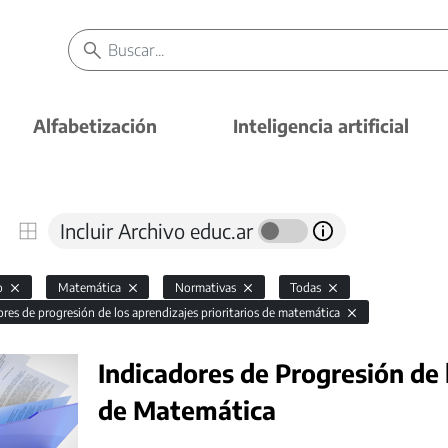
Alfabetización
Inteligencia artificial
Incluir Archivo educ.ar
io
Matemática
Normativas
Todas
ores de progresión de los aprendizajes prioritarios de matemática
Indicadores de Progresión de 
de Matemática