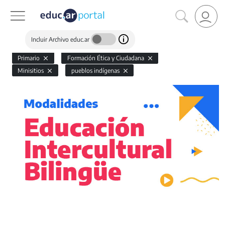
Incluir Archivo educ.ar
Primario
Formación Ética y Ciudadana
Minisitios
pueblos indígenas