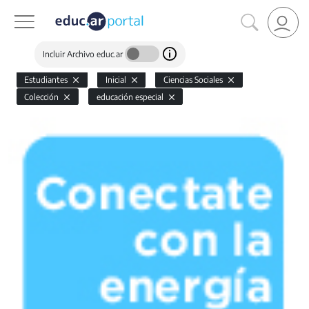
Incluir Archivo educ.ar
Estudiantes
Inicial
Ciencias Sociales
Colección
educación especial