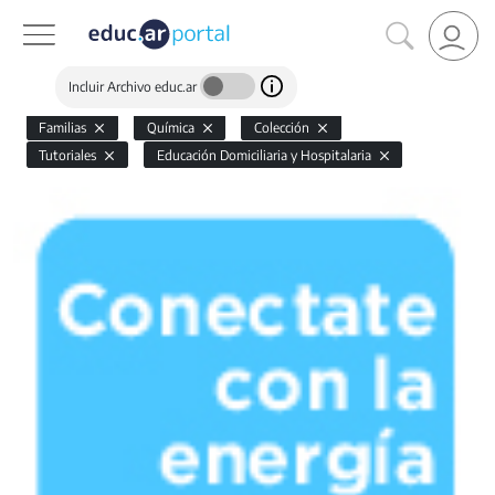
Incluir Archivo educ.ar
Familias
Química
Colección
Tutoriales
Educación Domiciliaria y Hospitalaria