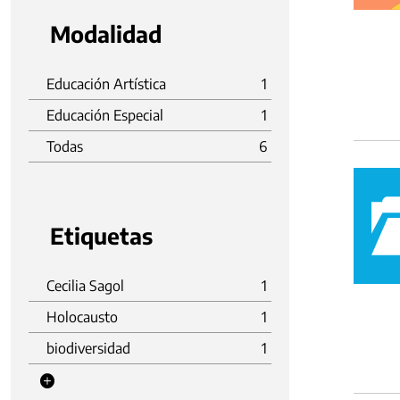
Modalidad
Educación Artística
1
Educación Especial
1
Todas
6
Etiquetas
Cecilia Sagol
1
Holocausto
1
biodiversidad
1