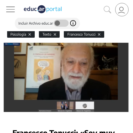
Incluir Archivo educ.ar
Psicología
Texto
Francesco Tonucci
Francesco Tonucci: «Soy muy