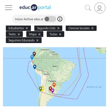
Incluir Archivo educ.ar
Estudiantes
Segundo Ciclo
Ciencias Sociales
Texto
Mapa
Todas
Seguimos Educando