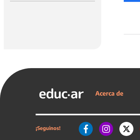
Acerca de
¡Seguinos!