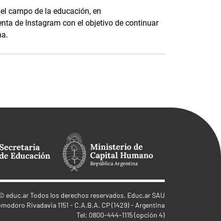
 el campo de la educación, en
enta de Instagram con el objetivo de continuar
na.
©
educ.ar
Todos los derechos reservados. Educ.ar SAU
omodoro Rivadavia 1151 - C.A.B.A. CP (1429) - Argentina
Tel: 0800-444-1115 (opción 4)