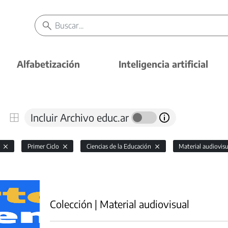
Alfabetización
Inteligencia artificial
Incluir Archivo educ.ar
l
Primer Ciclo
Ciencias de la Educación
Material audiovis
⠀
Colección | Material audiovisual