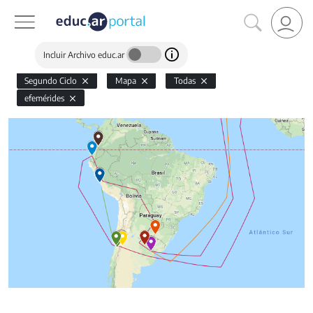
Incluir Archivo educ.ar
Segundo Ciclo
Mapa
Todas
efemérides