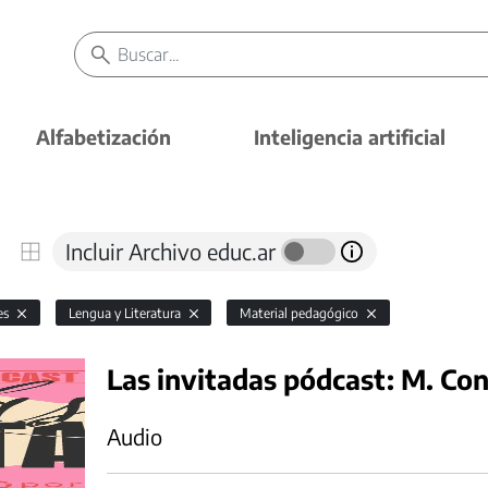
Alfabetización
Inteligencia artificial
Incluir Archivo educ.ar
es
Lengua y Literatura
Material pedagógico
Las invitadas pódcast: M. Co
Audio