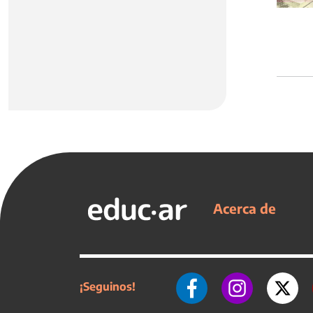
Acerca de
¡Seguinos!