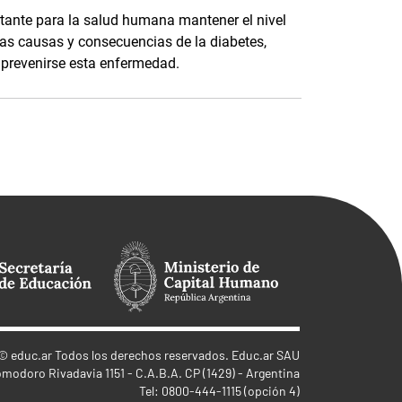
rtante para la salud humana mantener el nivel
as causas y consecuencias de la diabetes,
prevenirse esta enfermedad.
©
educ.ar
Todos los derechos reservados. Educ.ar SAU
omodoro Rivadavia 1151 - C.A.B.A. CP (1429) - Argentina
Tel: 0800-444-1115 (opción 4)