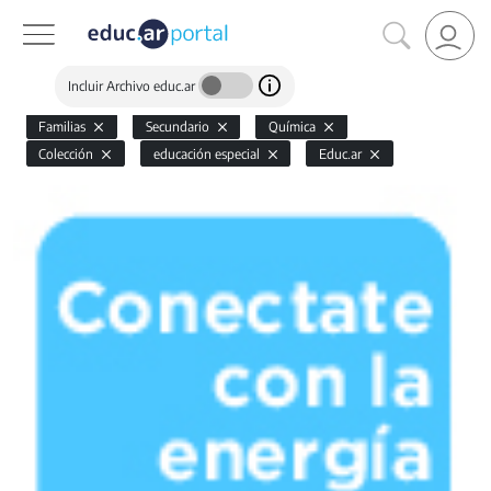
Incluir Archivo educ.ar
Familias
Secundario
Química
Colección
educación especial
Educ.ar