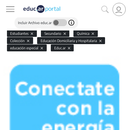
Incluir Archivo educ.ar
Estudiantes
Secundario
Química
Colección
Educación Domiciliaria y Hospitalaria
educación especial
Educ.ar