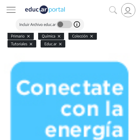
Incluir Archivo educ.ar
Primario
Química
Colección
Tutoriales
Educ.ar