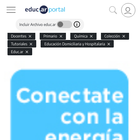
Incluir Archivo educ.ar
Docentes
Primario
Química
Colección
Tutoriales
Educación Domiciliaria y Hospitalaria
Educ.ar