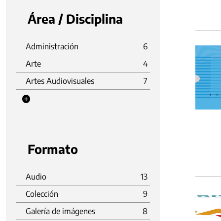
Área / Disciplina
Administración
6
Arte
4
Artes Audiovisuales
7
Formato
Audio
13
Colección
9
Galería de imágenes
8