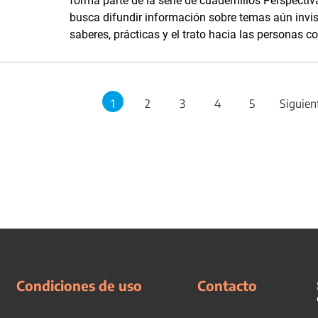
forma parte de la serie de cuadernillos Perspecti
busca difundir información sobre temas aún invis
saberes, prácticas y el trato hacia las personas c
1
2
3
4
5
Siguien
Condiciones de uso
Contacto