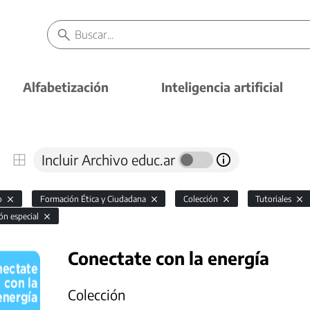
Alfabetización
Inteligencia artificial
Incluir Archivo educ.ar
io
Formación Ética y Ciudadana
Colección
Tutoriales
ón especial
Conectate con la energía
Colección