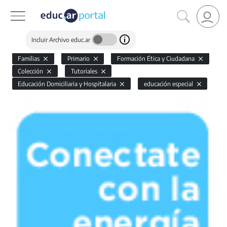
Incluir Archivo educ.ar
Familias
Primario
Formación Ética y Ciudadana
Colección
Tutoriales
Educación Domiciliaria y Hospitalaria
educación especial