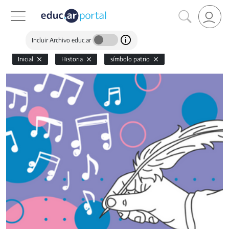
Incluir Archivo educ.ar
Inicial
Historia
símbolo patrio