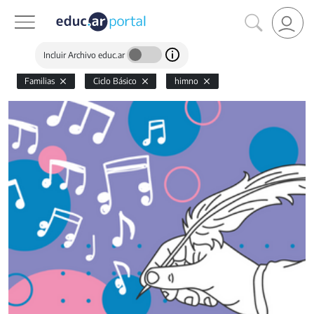
Incluir Archivo educ.ar
Familias
Ciclo Básico
himno