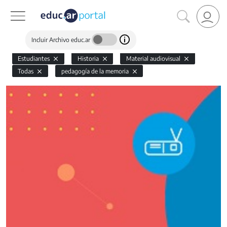
Incluir Archivo educ.ar
Estudiantes
Historia
Material audiovisual
Todas
pedagogía de la memoria