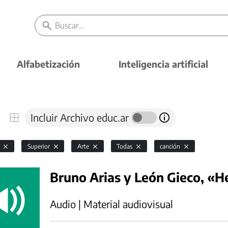
Alfabetización
Inteligencia artificial
Incluir Archivo educ.ar
l
Superior
Arte
Todas
canción
Bruno Arias y León Gieco, «
Audio | Material audiovisual