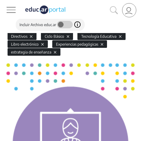
Incluir Archivo educ.ar
Directivos
Ciclo Básico
Tecnología Educativa
Libro electrónico
Experiencias pedagógicas
estrategia de enseñanza