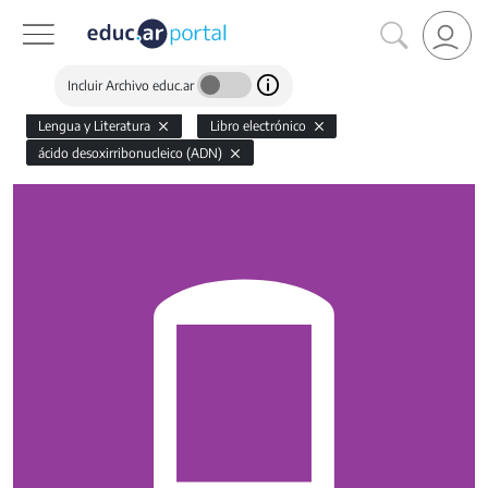
Incluir Archivo educ.ar
Lengua y Literatura
Libro electrónico
ácido desoxirribonucleico (ADN)