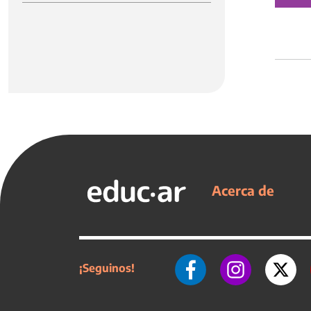
Acerca de
¡Seguinos!