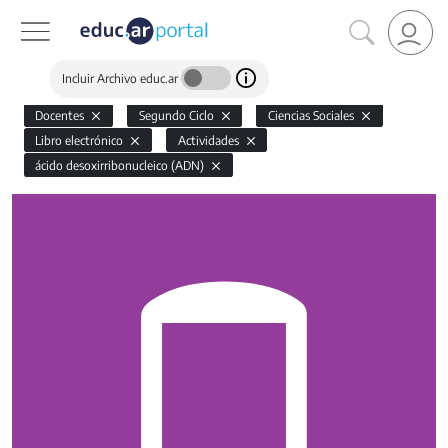
Incluir Archivo educ.ar
Docentes
Segundo Ciclo
Ciencias Sociales
Libro electrónico
Actividades
ácido desoxirribonucleico (ADN)